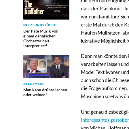
mit dem nun entgültig S
dass der Plastikmüll-Im
wir nun damit tun? Sic
erste Mal durch den Ko
NETZFUNDSTÜCKE
Der Pate Musik von
Haufen Müll sitzen, abe
einem dännischen
lukrative Möglichkeit f
Orchester neu
interpretiert!
Denn man könnte den Pl
verarbeiten lassen und 
Mode, Textilwaren und 
auch schon die Chinese
ALLGEMEIN
die Frage aufkommen, 
Man kann drüber lachen
oder weinen!
Maschinen so etwas üb
Und genau diesbezüglic
Interessantes gestoßen
von Michael Hoffmann, 