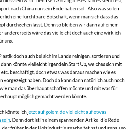
chluss sein wird. Denn seit Anfang dieses Jahres steht fest,
port nach China nun sein Ende haben soll. Also was sollen
herlich eine furchtbare Botschaft, wenn man sich dass das
pf durchgehen lässt. Denn so bleiben wir dann auf einem
r andererseits wäre das vielleicht doch auch eine wirklich
ür uns.
astik doch auch bei sich im Lande reinigen, sortieren und
dann könnte vielleicht irgendein Start Up, welches sich mit
etc. beschäftigt, doch etwas was daraus machen wie es
n vorgezeigt haben. Doch da kann dann natürlich auch noch
wie man das überhaupt schaffen möchte und mit was für
erhaupt möglich gemacht werden könnte.
h könnte ich j
etzt auf golem.de vielleicht auf etwas
 sein
. Denn dort ist in einem spannenden Artikel die Rede
der früher in der Holzindustrie gearbeitet hat und genau so