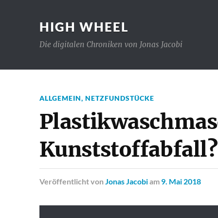
HIGH WHEEL
Die digitalen Chroniken von Jonas Jacobi
ALLGEMEIN
,
NETZFUNDSTÜCKE
Plastikwaschmasc
Kunststoffabfall?
Veröffentlicht
von
Jonas Jacobi
am
9. Mai 2018