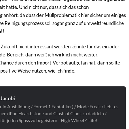
t hatte. Und nicht nur, dass sich das schon
 anhört, da dass der Müllproblematik hier sicher um einiges
e Reinigungsprozess soll sogar ganz auf umweltfreundliche
!!
 Zukunft nicht interessant werden könnte für das ein oder
e-Bereich, dann weiß ich wirklich nicht weiter.
hance durch den Import-Verbot aufgetan hat, dann sollte
ositive Weise nutzen, wie ich finde.
 Jacobi
 in Ausbildung / Formel 1 Fan(atiker) / Mode Freak / liebt es
inem iPad Hearthstone und Clash of Clans zu daddeln /
für jeden Spass zu begeistern - High Wheel 4 Life!