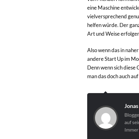
eine Maschine entwickel
vielversprechend genug
helfen würde. Der ganz
Art und Weise erfolgen
Also wenn das in naher
andere Start Up im Mod
Denn wenn sich diese C
man das doch auch auf p
Jonas
Blogger
auf se
Immer 