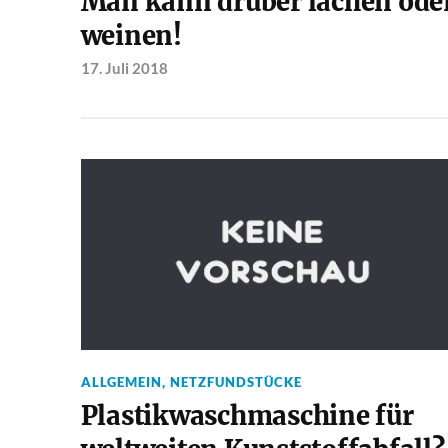
Man kann drüber lachen ode
weinen!
17. Juli 2018
ALLGEMEIN
,
NETZFUNDSTÜCKE
Plastikwaschmaschine für